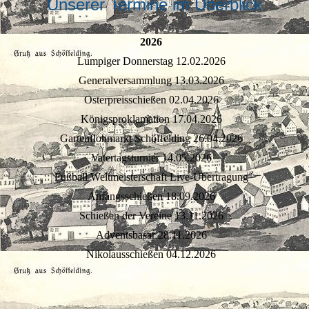
Unserer Termine im Überblick
2026
Lumpiger Donnerstag 12.02.2026
Generalversammlung 13.03.2026
Osterpreisschießen 02.04.2026
Königsproklamation 17.04.2026
Gartenflohmarkt Schöffelding 26.04.2026
Vatertagsturnier 14.05.2026
Fußball Weltmeisterschaft Live-Übertragung
Anfangsschießen 18.09.2026
Schießen der Vereine 13.11.2026
Adventsbasar 28.11.2026
Nikolausschießen 04.12.2026