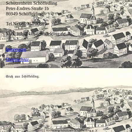
Schützenheim Schöffedling
Peter-Endres-Straße 1b
86949 Schöffelding
Tel.Nr 08193-700889
Mail: info@kbs-schöffelding.de
Impressum
Datenschutz
© 2022 Kirchberg-Schützen-Schöffelding e. V.