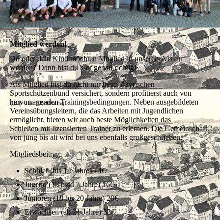
Mitglied werden!
Du oder dein Kind möchten Mitglied in unserem Verein
werden? Dann bist du hier genau richtig!
Als Mitglied bist du nicht nur beim Bayrischen
Sportschützenbund versichert, sondern profitierst auch von
hervorragenden Trainingsbedingungen. Neben ausgebildeten
Vereinsübungsleitern, die das Arbeiten mit Jugendlichen
ermöglicht, bieten wir auch beste Möglichkeiten das
Schießen mit lizensierten Trainer zu erlernen. Die Gemeinschaft
von jung bis alt wird bei uns ebenfalls großgeschrieben.
Mitgliedsbeitrag:
Schüler (bis 14 Jahre) 14€
Jugend (15 bis 17 Jahre) 16€
Junioren (18 bis 20 Jahre) 20€
Erwachsen (ab 21 Jahre) 33€