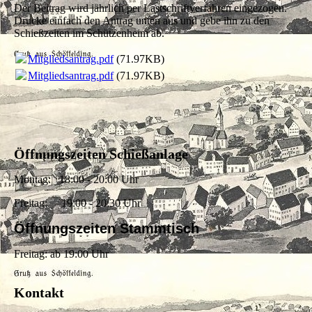
Der Beitrag wird jährlich per Lastschriftverfahren eingezogen.
Drucke einfach den Antrag unten aus und gebe ihn zu den
Schießzeiten im Schützenheim ab.
Mitgliedsantrag.pdf
(71.97KB)
Mitgliedsantrag.pdf
(71.97KB)
Öffnungszeiten Schießanlage
Montag: 18:00 - 20:00 Uhr
Freitag: 19:00 - 20:30 Uhr
Öffnungszeiten Stammtisch
Freitag: ab 19:00 Uhr
Kontakt